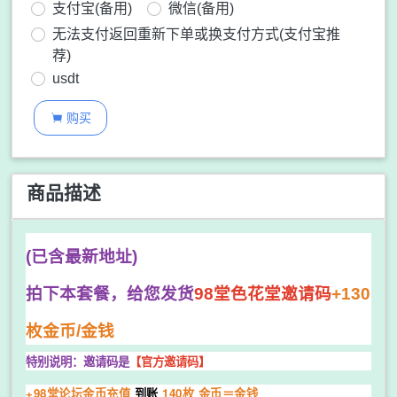
支付宝(备用)
微信(备用)
无法支付返回重新下单或换支付方式(支付宝推
荐)
usdt
购买

商品描述
(已含最新地址)
拍下本套餐，给您发货
98堂色花堂邀请码
+130
枚金币/金钱
特别说明：邀请码是
【官方邀请码
】
+98堂论坛金币充值
到账
140枚 金币＝金钱